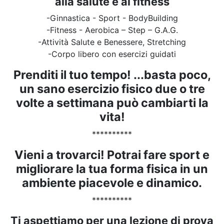
alla salute e al fitness
-Ginnastica - Sport - BodyBuilding
-Fitness - Aerobica – Step – G.A.G.
-Attività Salute e Benessere, Stretching
-Corpo libero con esercizi guidati
Prenditi il tuo tempo! ...basta poco,
un sano esercizio fisico due o tre
volte a settimana può cambiarti la
vita!
**********
Vieni a trovarci! Potrai fare sport e
migliorare la tua forma fisica in un
ambiente piacevole e dinamico.
**********
Ti aspettiamo per una lezione di prova