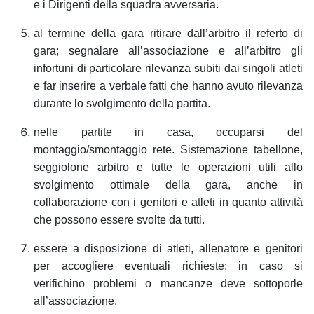
e i Dirigenti della squadra avversaria.
al termine della gara ritirare dall’arbitro il referto di
gara; segnalare all’associazione e all’arbitro gli
infortuni di particolare rilevanza subiti dai singoli atleti
e far inserire a verbale fatti che hanno avuto rilevanza
durante lo svolgimento della partita.
nelle partite in casa, occuparsi del
montaggio/smontaggio rete. Sistemazione tabellone,
seggiolone arbitro e tutte le operazioni utili allo
svolgimento ottimale della gara, anche in
collaborazione con i genitori e atleti in quanto attività
che possono essere svolte da tutti.
essere a disposizione di atleti, allenatore e genitori
per accogliere eventuali richieste; in caso si
verifichino problemi o mancanze deve sottoporle
all’associazione.