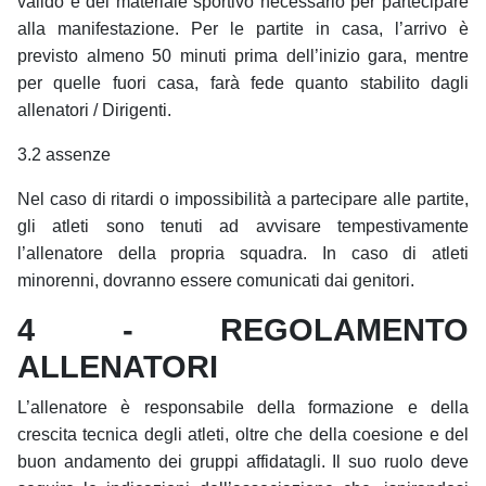
valido e del materiale sportivo necessario per partecipare
alla manifestazione. Per le partite in casa, l’arrivo è
previsto almeno 50 minuti prima dell’inizio gara, mentre
per quelle fuori casa, farà fede quanto stabilito dagli
allenatori / Dirigenti.
3.2 assenze
Nel caso di ritardi o impossibilità a partecipare alle partite,
gli atleti sono tenuti ad avvisare tempestivamente
l’allenatore della propria squadra. In caso di atleti
minorenni, dovranno essere comunicati dai genitori.
4 - REGOLAMENTO
ALLENATORI
L’allenatore è responsabile della formazione e della
crescita tecnica degli atleti, oltre che della coesione e del
buon andamento dei gruppi affidatagli. Il suo ruolo deve