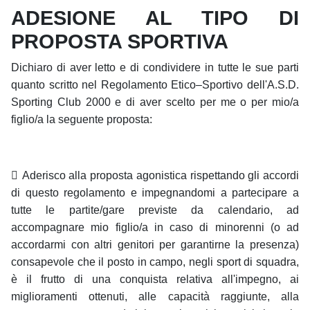
ADESIONE AL TIPO DI
PROPOSTA SPORTIVA
Dichiaro di aver letto e di condividere in tutte le sue parti
quanto scritto nel Regolamento Etico–Sportivo dell'A.S.D.
Sporting Club 2000 e di aver scelto per me o per mio/a
figlio/a la seguente proposta:

Aderisco alla proposta agonistica rispettando gli accordi
di questo regolamento e impegnandomi a partecipare a
tutte le partite/gare previste da calendario, ad
accompagnare mio figlio/a in caso di minorenni (o ad
accordarmi con altri genitori per garantirne la presenza)
consapevole che il posto in campo, negli sport di squadra,
è il frutto di una conquista relativa all'impegno, ai
miglioramenti ottenuti, alle capacità raggiunte, alla