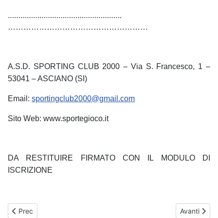
………………………………………………
………………………………………………
A.S.D. SPORTING CLUB 2000 – Via S. Francesco, 1 –
53041 – ASCIANO (SI)
Email:
sportingclub2000@gmail.com
Sito Web: www.sportegioco.it
DA RESTITUIRE FIRMATO CON IL MODULO DI
ISCRIZIONE
Articolo precedente: Attività Sportive 2015-2016 - Orari fino al 
Articolo suc
Prec
Avanti