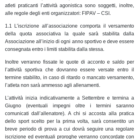
atleti praticanti l’attività agonistica sono soggetti, inoltre,
alle regole degli enti organizzatori: FIPAV – CSI.
1.1 L’iscrizione all’associazione comporta il versamento
della quota associativa la quale sarà stabilita dalla
Associazione all’inizio di ogni anno sportivo e deve essere
consegnata entro i limiti stabilita dalla stessa.
Inoltre verranno fissate le quote di acconto e saldo per
l’attività sportiva che dovranno essere versate entro il
termine stabilito, in caso di ritardo o mancato versamento,
l’atleta non sarà ammesso agli allenamenti.
L’attività inizia indicativamente a Settembre e termina a
Giugno (eventuali impegni oltre i termini saranno
comunicati dall’allenatore). A chi si accosta alla pratica
dello sport scelto per la prima volta, sarà consentito un
breve periodo di prova a cui dovrà seguire una regolare
iscrizione ed eventuali proroghe verranno concordate con