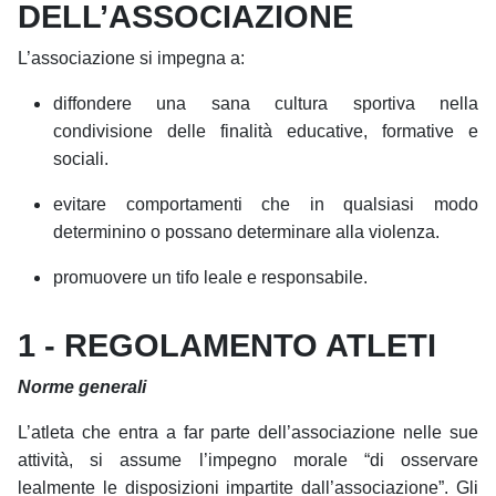
DELL’ASSOCIAZIONE
L’associazione si impegna a:
diffondere una sana cultura sportiva nella
condivisione delle finalità educative, formative e
sociali.
evitare comportamenti che in qualsiasi modo
determinino o possano determinare alla violenza.
promuovere un tifo leale e responsabile.
1 - REGOLAMENTO ATLETI
Norme generali
L’atleta che entra a far parte dell’associazione nelle sue
attività, si assume l’impegno morale “di osservare
lealmente le disposizioni impartite dall’associazione”. Gli