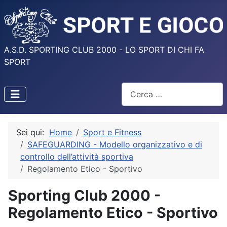
A.S.D. SPORTING CLUB 2000 - LO SPORT DI CHI FA
SPORT
Cerca
Sei qui:
Home
Sport e Fitness
SAFEGUARDING - Modello organizzativo e di
controllo dell’attività sportiva
Regolamento Etico - Sportivo
Sporting Club 2000 -
Regolamento Etico - Sportivo