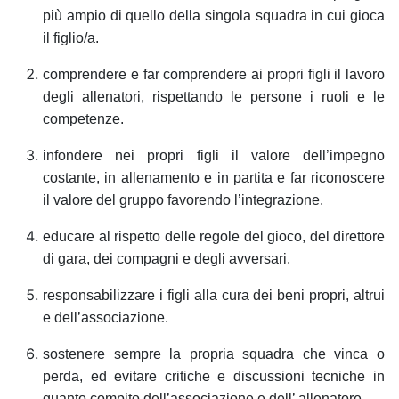
più ampio di quello della singola squadra in cui gioca
il figlio/a.
comprendere e far comprendere ai propri figli il lavoro
degli allenatori, rispettando le persone i ruoli e le
competenze.
infondere nei propri figli il valore dell’impegno
costante, in allenamento e in partita e far riconoscere
il valore del gruppo favorendo l’integrazione.
educare al rispetto delle regole del gioco, del direttore
di gara, dei compagni e degli avversari.
responsabilizzare i figli alla cura dei beni propri, altrui
e dell’associazione.
sostenere sempre la propria squadra che vinca o
perda, ed evitare critiche e discussioni tecniche in
quanto compito dell’associazione e dell’ allenatore.