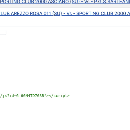
PORTING CLUB 2000 ASCIANO (SU) - Vs - P.G.S.SARTEANO
CLUB AREZZO ROSA 011 (SU) - Vs - SPORTING CLUB 2000 
/js?id=G-66N4TD76SB">
</script>