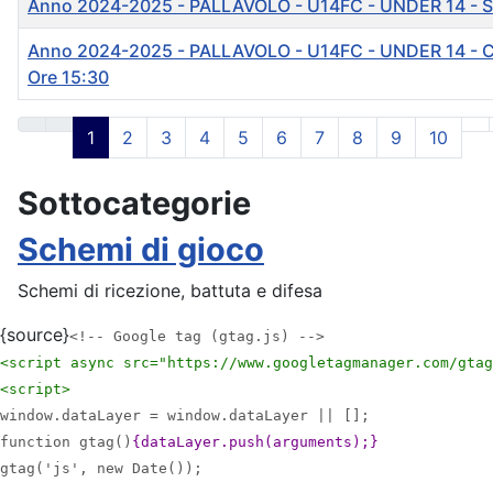
Anno 2024-2025 - PALLAVOLO - U14FC - UNDER 14 - S
Anno 2024-2025 - PALLAVOLO - U14FC - UNDER 14 - 
Ore 15:30
Articoli
1
2
3
4
5
6
7
8
9
10
Sottocategorie
Schemi di gioco
Schemi di ricezione, battuta e difesa
{source}
<!-- Google tag (gtag.js) -->
<script async src="https://www.googletagmanager.com/gtag
<script>
window.dataLayer = window.dataLayer || [];
function gtag()
{dataLayer.push(arguments);}
gtag('js', new Date());