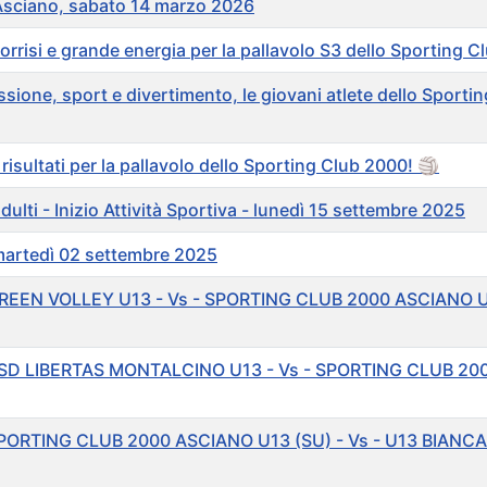
 Asciano, sabato 14 marzo 2026
risi e grande energia per la pallavolo S3 dello Sporting C
sione, sport e divertimento, le giovani atlete dello Sporti
isultati per la pallavolo dello Sporting Club 2000! 🏐
ulti - Inizio Attività Sportiva - lunedì 15 settembre 2025
- martedì 02 settembre 2025
GREEN VOLLEY U13 - Vs - SPORTING CLUB 2000 ASCIANO U
ASD LIBERTAS MONTALCINO U13 - Vs - SPORTING CLUB 200
PORTING CLUB 2000 ASCIANO U13 (SU) - Vs - U13 BIANCA 