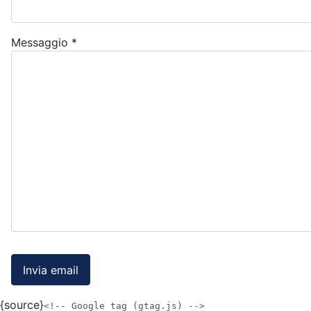
Messaggio
*
Invia email
{source}
<!-- Google tag (gtag.js) -->