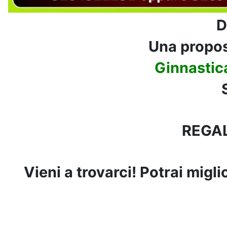
D
Una propost
Ginnastica
REGAL
Vieni a trovarci! Potrai migl