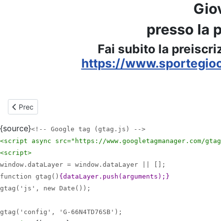
Giov
presso la 
Fai subito la preiscr
https://www.sportegioco
Articolo precedente: Anno 2024-2025 - GINNASTICA ARTISTICA - L
Prec
{source}
<!-- Google tag (gtag.js) -->
<script async src="https://www.googletagmanager.com/gtag
<script>
window.dataLayer = window.dataLayer || [];
function gtag()
{dataLayer.push(arguments);}
gtag('js', new Date());
gtag('config', 'G-66N4TD76SB');