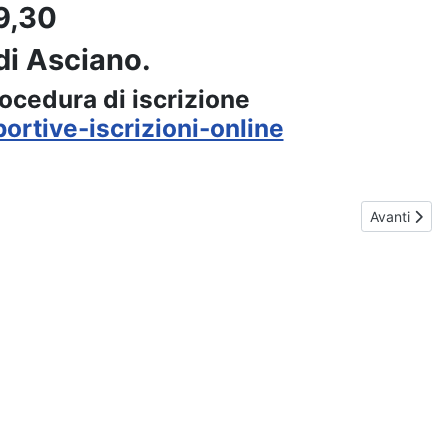
19,30
di Asciano.
rocedura di iscrizione
ortive-iscrizioni-online
 ragazze!!!
Articolo suc
Avanti