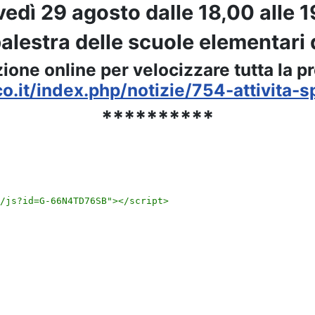
edì 29 agosto dalle 18,00 alle 
palestra delle scuole elementari 
izione online per velocizzare tutta la p
.it/index.php/notizie/754-attivita-sp
**********
e nostre atlete volano alle nazionali a Lignano Sabbiadoro!!! Forza
/js?id=G-66N4TD76SB">
</script>