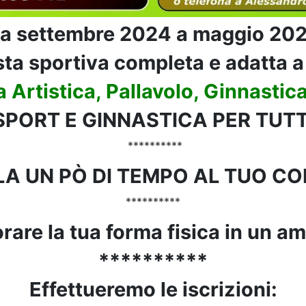
a settembre 2024 a maggio 20
a sportiva completa e adatta a 
 Artistica, Pallavolo, Ginnastica
SPORT E GINNASTICA PER TUTT
**********
A UN PÒ DI TEMPO AL TUO COR
**********
iorare la tua forma fisica in un 
**********
Effettueremo le iscrizioni: