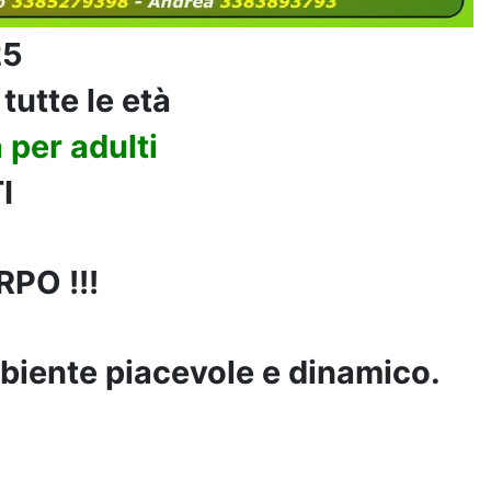
25
tutte le età
 per adulti
I
PO !!!
ambiente piacevole e dinamico.