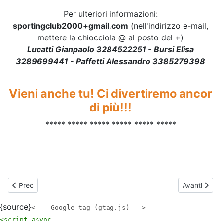
Per ulteriori informazioni:
sportingclub2000+gmail.com
(nell'indirizzo e-mail,
mettere la chiocciola @ al posto del +)
Lucatti Gianpaolo 3284522251 -
Bursi Elisa
3289699441
- Paffetti Alessandro 3385279398
Vieni anche tu! Ci divertiremo ancor
di più!!!
***** ***** ***** ***** ***** *****
Articolo precedente: Attività Estive 2026 - Prossime Iscrizioni - 
Articolo su
Prec
Avanti
{source}
<!-- Google tag (gtag.js) -->
<script async