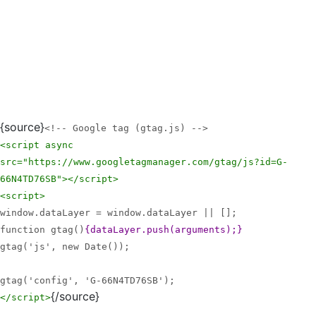
{source}
<!-- Google tag (gtag.js) -->
<script async
src="https://www.googletagmanager.com/gtag/js?id=G-
66N4TD76SB">
</script>
<script>
window.dataLayer = window.dataLayer || [];
function gtag()
{dataLayer.push(arguments);}
gtag('js', new Date());
gtag('config', 'G-66N4TD76SB');
{/source}
</script>