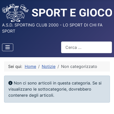
A.S.D. SPORTING CLUB 2000 - LO SPORT DI CHI FA
SPORT
Cerca
Sei qui:
Home
Notizie
Non categorizzato
Info
Non ci sono articoli in questa categoria. Se si
visualizzano le sottocategorie, dovrebbero
contenere degli articoli.