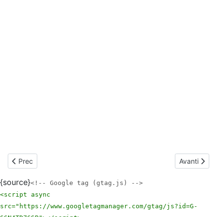
Articolo precedente: Anno 2015-2016 - Quattro anni insieme!
Articolo s
Prec
Avanti
{source}
<!-- Google tag (gtag.js) -->
<script async
src="https://www.googletagmanager.com/gtag/js?id=G-