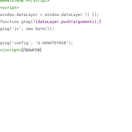
66N4TD76SB">
</script>
<script>
window.dataLayer = window.dataLayer || [];
function gtag()
{dataLayer.push(arguments);}
gtag('js', new Date());
gtag('config', 'G-66N4TD76SB');
{/source}
</script>