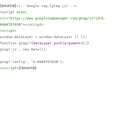
{source}
<!-- Google tag (gtag.js) -->
<script async
src="https://www.googletagmanager.com/gtag/js?id=G-
66N4TD76SB">
</script>
<script>
window.dataLayer = window.dataLayer || [];
function gtag()
{dataLayer.push(arguments);}
gtag('js', new Date());
gtag('config', 'G-66N4TD76SB');
{/source}
</script>