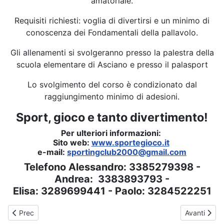
amatoriale.
Requisiti richiesti: voglia di divertirsi e un minimo di
conoscenza dei Fondamentali della pallavolo.
Gli allenamenti si svolgeranno presso la palestra della
scuola elementare di Asciano e presso il palasport
Lo svolgimento del corso è condizionato dal
raggiungimento minimo di adesioni.
Sport, gioco e tanto divertimento!
Per ulteriori informazioni:
Sito web:
www.sportegioco.it
e-mail:
sportingclub2000@gmail.com
Telefono Alessandro: 3385279398 -
Andrea: 3383893793 -
Elisa: 3289699441 - Paolo: 3284522251
Articolo precedente: Anno 2025-2026 - Pomeriggio di sport, sorrisi
Articolo suc
Prec
Avanti