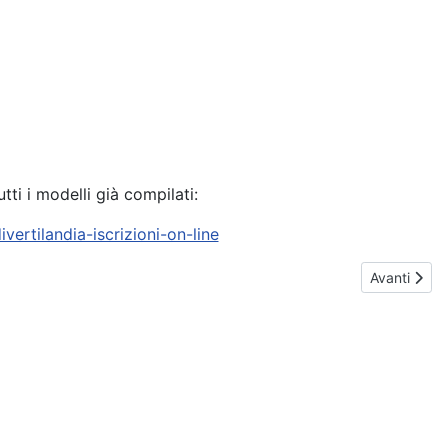
tti i modelli già compilati:
vertilandia-iscrizioni-on-line
Articolo suc
Avanti