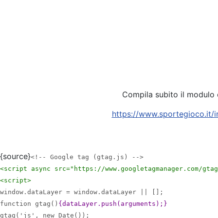
Compila subito il modulo di
https://www.sportegioco.it/in
{source}
<!-- Google tag (gtag.js) -->
<script async src="https://www.googletagmanager.com/gtag
<script>
window.dataLayer = window.dataLayer || [];
function gtag()
{dataLayer.push(arguments);}
gtag('js', new Date());