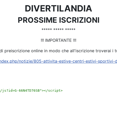
DIVERTILANDIA
PROSSIME ISCRIZIONI
***** ***** *****
!!! IMPORTANTE !!!
 preiscrizione online in modo che all'iscrizione troverai i tu
dex.php/notizie/805-attivita-estive-centri-estivi-sportivi-di
/js?id=G-66N4TD76SB">
</script>