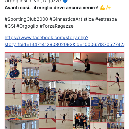
Orgogliosi di voi, ragazze 💙
Avanti così… il meglio deve ancora venire! 💪✨
#SportingClub2000 #GinnasticaArtistica #estraspa
#CSI #Orgoglio #ForzaRagazze
https://www.facebook.com/story.php?
story_fbid=1347141290802093&id=100065187052742&mi