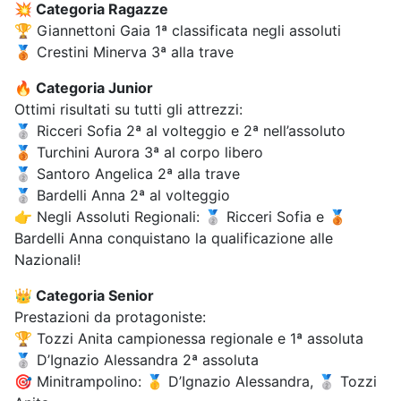
💥 Categoria Ragazze
🏆 Giannettoni Gaia 1ª classificata negli assoluti
🥉 Crestini Minerva 3ª alla trave
🔥 Categoria Junior
Ottimi risultati su tutti gli attrezzi:
🥈 Ricceri Sofia 2ª al volteggio e 2ª nell’assoluto
🥉 Turchini Aurora 3ª al corpo libero
🥈 Santoro Angelica 2ª alla trave
🥈 Bardelli Anna 2ª al volteggio
👉 Negli Assoluti Regionali: 🥈 Ricceri Sofia e 🥉
Bardelli Anna conquistano la qualificazione alle
Nazionali!
👑 Categoria Senior
Prestazioni da protagoniste:
🏆 Tozzi Anita campionessa regionale e 1ª assoluta
🥈 D’Ignazio Alessandra 2ª assoluta
🎯 Minitrampolino: 🥇 D’Ignazio Alessandra, 🥈 Tozzi