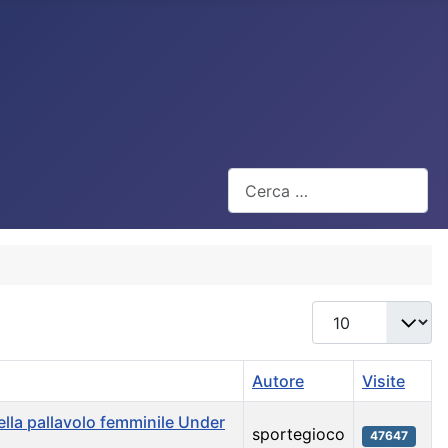
Cerca
Visualizza #
Autore
Visite
ella pallavolo femminile Under
sportegioco
47647