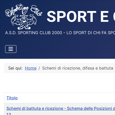
A.S.D. SPORTING CLUB 2000 - LO SPORT DI CHI FA SP
Sei qui:
Home
Schemi di ricezione, difesa e battuta
Titolo
Schemi di battuta e ricezione - Schema delle Posizioni d
13